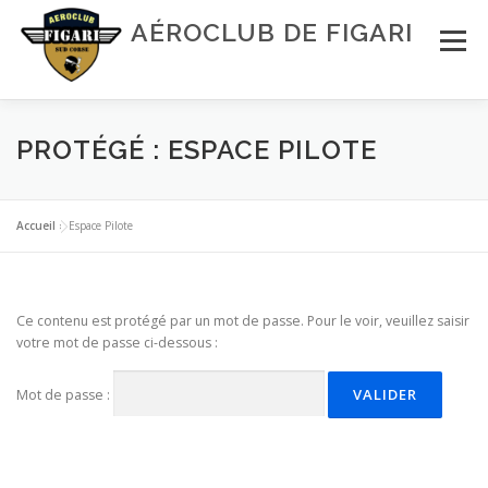
Aller
AÉROCLUB DE FIGARI
au
Menu
contenu
ACTUALITÉS
VOLS DÉCOUVERTES
PROTÉGÉ : ESPACE PILOTE
FORMATIONS
ESPACE PILOTE
CONTACT
Accueil
»
Espace Pilote
Ce contenu est protégé par un mot de passe. Pour le voir, veuillez saisir
votre mot de passe ci-dessous :
Mot de passe :